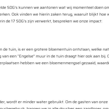
elde SDG’s kunnen we aantonen wat wij momenteel doen om h
erken. Ook vinden we hierin zaken terug, waaruit blijkt hoe 
in de 17 SDG’s zijn verwerkt, bespreken we onze impact:
 de tuin, is er een grotere bloementuin ontstaan, welke nat
eg van een “Engelse” muur in de tuin draagt hier ook aan bij.
rkeerplaatsen hebben we een bloemenmengsel gezaaid, waard
der, wordt er minder water gebruikt. Om de gasten van onze
hegebruik, hangen we in alle douches een zandloper, om d