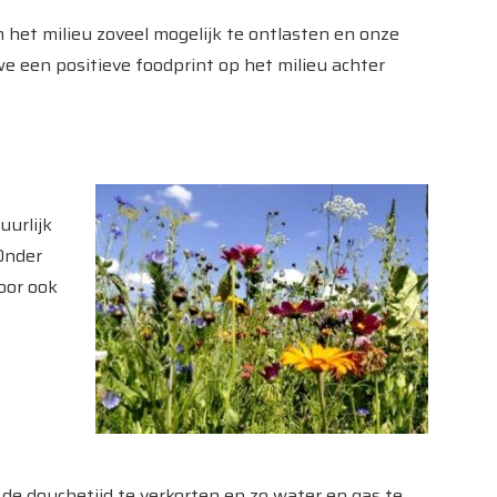
et milieu zoveel mogelijk te ontlasten en onze
we een positieve foodprint op het milieu achter
uurlijk
 Onder
oor ook
e douchetijd te verkorten en zo water en gas te