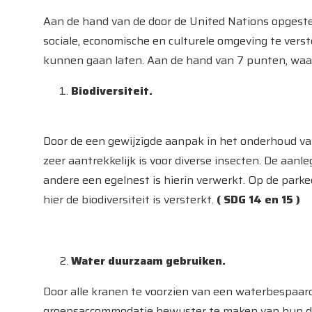
Aan de hand van de door de United Nations opgest
sociale, economische en culturele omgeving te verst
kunnen gaan laten. Aan de hand van 7 punten, waar
Biodiversiteit.
Door de een gewijzigde aanpak in het onderhoud van
zeer aantrekkelijk is voor diverse insecten. De aanl
andere een egelnest is hierin verwerkt. Op de pa
hier de biodiversiteit is versterkt.
( SDG 14 en 15 )
Water duurzaam gebruiken.
Door alle kranen te voorzien van een waterbespaar
groepsaccommodatie bewuster te maken van hun douc