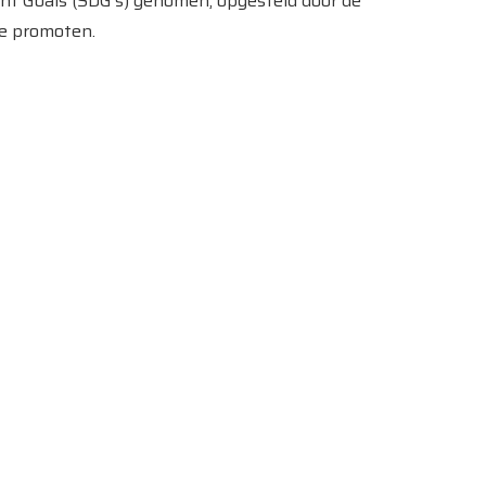
t Goals (SDG’s) genomen, opgesteld door de
te promoten.